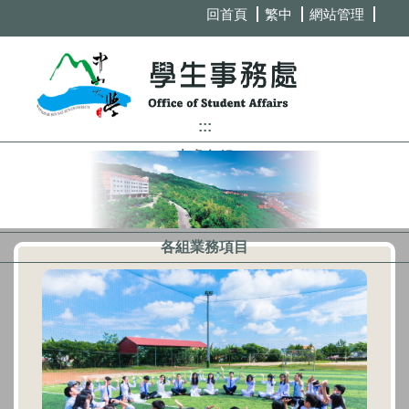
跳
回首頁
繁中
網站管理
到
主
要
內
容
:::
區
本處各組
學務表單
學務法規
各組業務項目