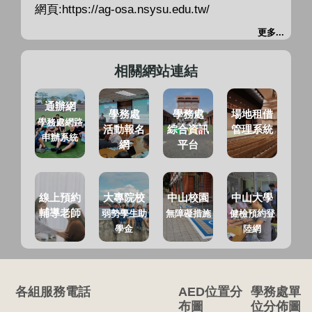
網頁:https://ag-osa.nsysu.edu.tw/
更多...
相關網站連結
通辦網
學務處
學務處
場地租借
學務處網路
活動報名
綜合資訊
管理系統
申辦系統
網
平台
線上預約
大專院校
中山校園
中山大學
輔導老師
弱勢學生助
無障礙措施
健檢預約登
學金
陸網
各組服務電話
AED位置分
學務處單
布圖
位分佈圖