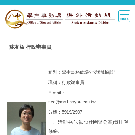
跳
到
主
要
內
容
區
蔡友益 行政辦事員
組別：學生事務處課外活動輔導組
職稱：行政辦事員
E-mail：
sec@mail.nsysu.edu.tw
分機：5919/2907
一、活動中心場地(社團辦公室)管理與
修繕。