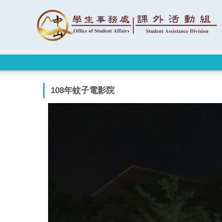
跳
到
主
要
內
容
區
108年蚊子電影院